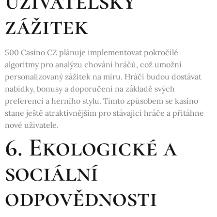
uživatelský
zážitek
500 Casino CZ plánuje implementovat pokročilé
algoritmy pro analýzu chování hráčů, což umožní
personalizovaný zážitek na míru. Hráči budou dostávat
nabídky, bonusy a doporučení na základě svých
preferencí a herního stylu. Tímto způsobem se kasino
stane ještě atraktivnějším pro stávající hráče a přitáhne
nové uživatele.
6. Ekologické a
sociální
odpovědnosti