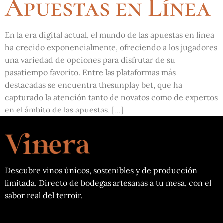
Apuestas en Línea
En la era digital actual, el mundo de las apuestas en línea
ha crecido exponencialmente, ofreciendo a los jugadores
una variedad de opciones para disfrutar de su
pasatiempo favorito. Entre las plataformas más
destacadas se encuentra thesunplay bet, que ha
capturado la atención tanto de novatos como de expertos
en el ámbito de las apuestas. […]
Descubre vinos únicos, sostenibles y de producción
limitada. Directo de bodegas artesanas a tu mesa, con el
sabor real del terroir.