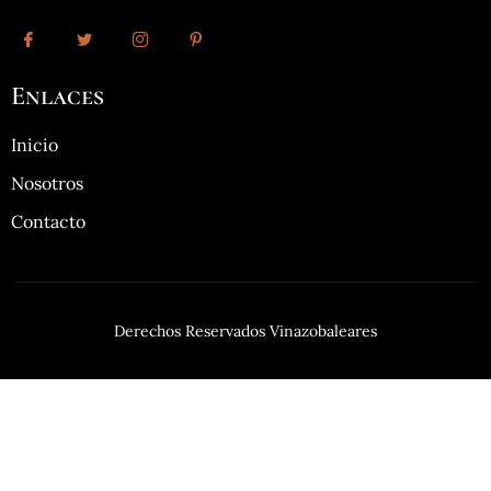
Enlaces
Inicio
Nosotros
Contacto
Derechos Reservados Vinazobaleares