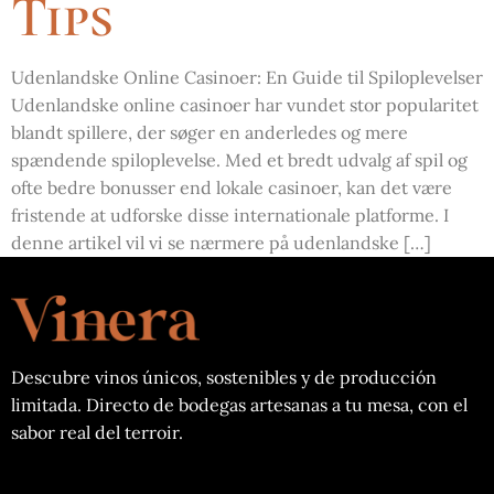
Tips
Udenlandske Online Casinoer: En Guide til Spiloplevelser
Udenlandske online casinoer har vundet stor popularitet
blandt spillere, der søger en anderledes og mere
spændende spiloplevelse. Med et bredt udvalg af spil og
ofte bedre bonusser end lokale casinoer, kan det være
fristende at udforske disse internationale platforme. I
denne artikel vil vi se nærmere på udenlandske […]
Descubre vinos únicos, sostenibles y de producción
limitada. Directo de bodegas artesanas a tu mesa, con el
sabor real del terroir.