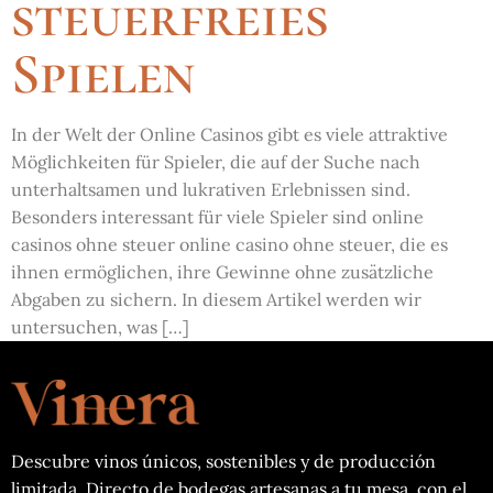
steuerfreies
Spielen
In der Welt der Online Casinos gibt es viele attraktive
Möglichkeiten für Spieler, die auf der Suche nach
unterhaltsamen und lukrativen Erlebnissen sind.
Besonders interessant für viele Spieler sind online
casinos ohne steuer online casino ohne steuer, die es
ihnen ermöglichen, ihre Gewinne ohne zusätzliche
Abgaben zu sichern. In diesem Artikel werden wir
untersuchen, was […]
Descubre vinos únicos, sostenibles y de producción
limitada. Directo de bodegas artesanas a tu mesa, con el