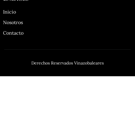
Inicio
Nosotros
Contacto
Derechos Reservados Vinazobaleares