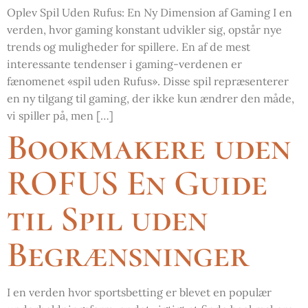
Oplev Spil Uden Rufus: En Ny Dimension af Gaming I en
verden, hvor gaming konstant udvikler sig, opstår nye
trends og muligheder for spillere. En af de mest
interessante tendenser i gaming-verdenen er
fænomenet «spil uden Rufus». Disse spil repræsenterer
en ny tilgang til gaming, der ikke kun ændrer den måde,
vi spiller på, men […]
Bookmakere uden
ROFUS En Guide
til Spil uden
Begrænsninger
I en verden hvor sportsbetting er blevet en populær