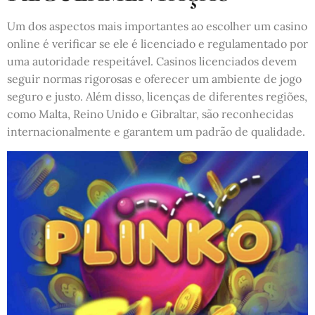
Um dos aspectos mais importantes ao escolher um casino
online é verificar se ele é licenciado e regulamentado por
uma autoridade respeitável. Casinos licenciados devem
seguir normas rigorosas e oferecer um ambiente de jogo
seguro e justo. Além disso, licenças de diferentes regiões,
como Malta, Reino Unido e Gibraltar, são reconhecidas
internacionalmente e garantem um padrão de qualidade.