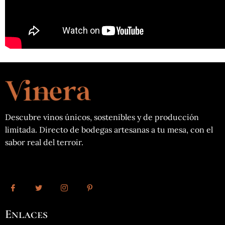
Descubre vinos únicos, sostenibles y de producción
limitada. Directo de bodegas artesanas a tu mesa, con el
sabor real del terroir.
Enlaces