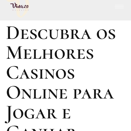
Descubra os
Melhores
Casinos
Online para
Jogar e