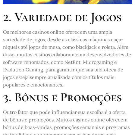
2. Variedade de Jogos
Os melhores casinos online oferecem uma ampla
variedade de jogos, desde as clássicas máquinas caça-
níqueis até jogos de mesa, como blackjack e roleta. Além
disso, muitos casinos colaboram com desenvolvedores de
software renomados, como NetEnt, Microgaming e
Evolution Gaming, para garantir que sua biblioteca de
jogos esteja sempre atualizada com os títulos mais
populares e emocionantes.
3. Bônus e Promoções
Outro fator que pode influenciar sua escolha é a oferta
de bônus e promoções. Muitos casinos online oferecem
bônus de boas-vindas, promoções semanais e programas
de fidelidade que recompensam os jogadores mais