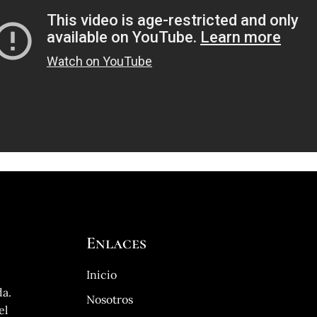
Enlaces
Inicio
da.
Nosotros
el