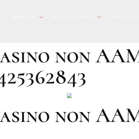
OS
BODEGAS
INTERNACIONAL
CONTACTO
 casino non AA
-425362843
casino non AAM