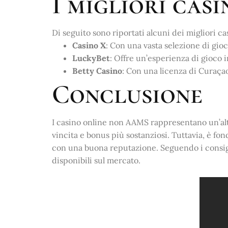
I migliori cas
Di seguito sono riportati alcuni dei migliori 
Casino X
: Con una vasta selezione di gio
LuckyBet
: Offre un’esperienza di gioco i
Betty Casino
: Con una licenza di Curaçao
Conclusione
I casino online non AAMS rappresentano un’alt
vincita e bonus più sostanziosi. Tuttavia, è fon
con una buona reputazione. Seguendo i consigl
disponibili sul mercato.