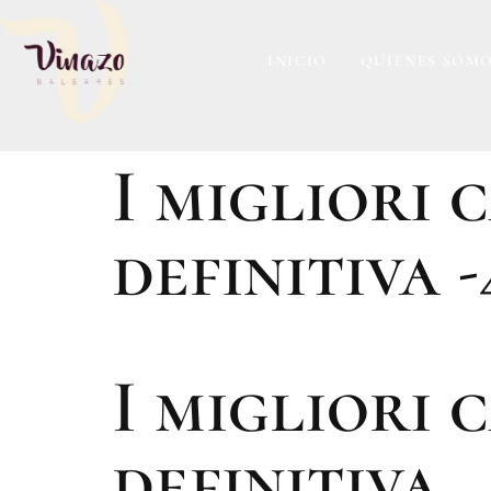
INICIO
QUIENES SOM
I migliori
definitiva 
I migliori 
definitiva