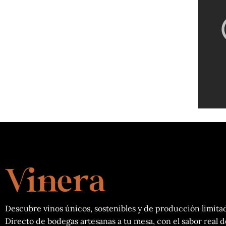
Descubre vinos únicos, sostenibles y de producción limita
Directo de bodegas artesanas a tu mesa, con el sabor real d