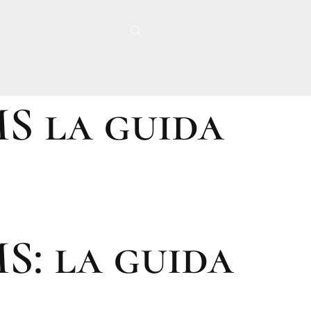
MS la guida
S: la guida