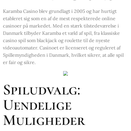
Karamba Casino blev grundlagt i 2005 og har hurtigt
etableret sig som en af de mest respekterede online
casinoer på markedet. Med en stærk tilstedeværelse i
Danmark tilbyder Karamba et væld af spil, fra klassiske
casino spil som blackjack og roulette til de nyeste
videoautomater. Casinoet er licenseret og reguleret af
Spillemyndigheden i Danmark, hvilket sikrer, at alle spil
er fair og sikre.
Spiludvalg:
Uendelige
Muligheder