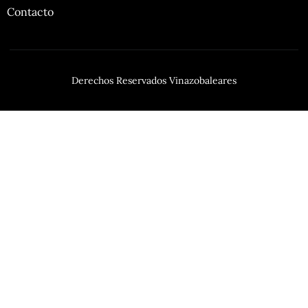
Contacto
Derechos Reservados Vinazobaleares