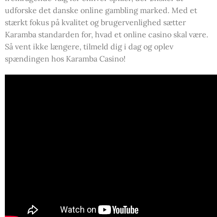
udforske det danske online gambling marked. Med et
stærkt fokus på kvalitet og brugervenlighed sætter
Karamba standarden for, hvad et online casino skal være.
Så vent ikke længere, tilmeld dig i dag og oplev
spændingen hos Karamba Casino!