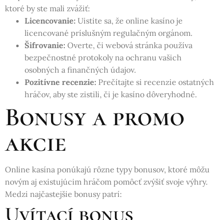
ktoré by ste mali zvážiť:
Licencovanie:
Uistite sa, že online kasíno je
licencované príslušným regulačným orgánom.
Šifrovanie:
Overte, či webová stránka používa
bezpečnostné protokoly na ochranu vašich
osobných a finančných údajov.
Pozitívne recenzie:
Prečítajte si recenzie ostatných
hráčov, aby ste zistili, či je kasíno dôveryhodné.
Bonusy a promo
akcie
Online kasína ponúkajú rôzne typy bonusov, ktoré môžu
novým aj existujúcim hráčom pomôcť zvýšiť svoje výhry.
Medzi najčastejšie bonusy patrí:
Uvítací bonus