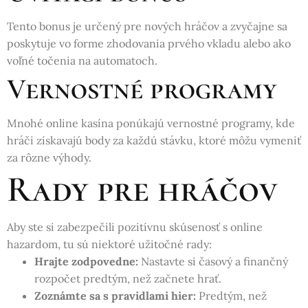
Tento bonus je určený pre nových hráčov a zvyčajne sa
poskytuje vo forme zhodovania prvého vkladu alebo ako
voľné točenia na automatoch.
Vernostné programy
Mnohé online kasína ponúkajú vernostné programy, kde
hráči získavajú body za každú stávku, ktoré môžu vymeniť
za rôzne výhody.
Rady pre hráčov
Aby ste si zabezpečili pozitívnu skúsenosť s online
hazardom, tu sú niektoré užitočné rady:
Hrajte zodpovedne:
Nastavte si časový a finančný
rozpočet predtým, než začnete hrať.
Zoznámte sa s pravidlami hier:
Predtým, než