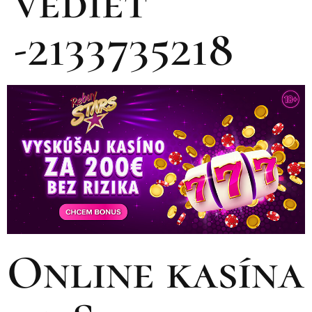
vedieť
-2133735218
Online kasína