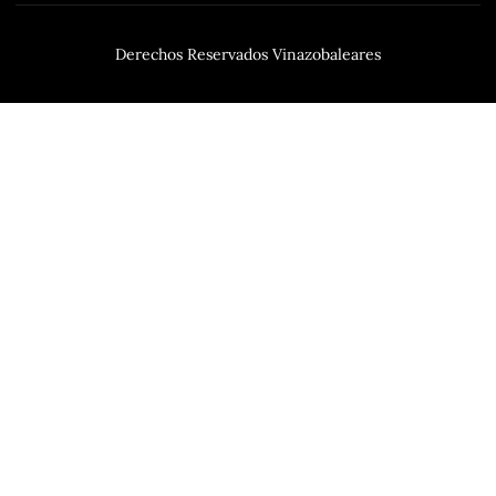
Derechos Reservados Vinazobaleares