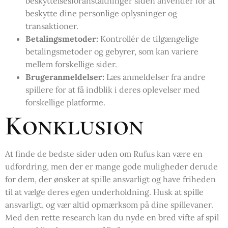
beskyttelsesforanstaltninger siden anvender for at
beskytte dine personlige oplysninger og
transaktioner.
Betalingsmetoder:
Kontrollér de tilgængelige
betalingsmetoder og gebyrer, som kan variere
mellem forskellige sider.
Brugeranmeldelser:
Læs anmeldelser fra andre
spillere for at få indblik i deres oplevelser med
forskellige platforme.
Konklusion
At finde de bedste sider uden om Rufus kan være en
udfordring, men der er mange gode muligheder derude
for dem, der ønsker at spille ansvarligt og have friheden
til at vælge deres egen underholdning. Husk at spille
ansvarligt, og vær altid opmærksom på dine spillevaner.
Med den rette research kan du nyde en bred vifte af spil