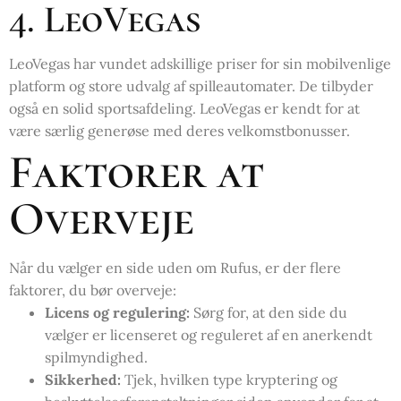
4. LeoVegas
LeoVegas har vundet adskillige priser for sin mobilvenlige
platform og store udvalg af spilleautomater. De tilbyder
også en solid sportsafdeling. LeoVegas er kendt for at
være særlig generøse med deres velkomstbonusser.
Faktorer at
Overveje
Når du vælger en side uden om Rufus, er der flere
faktorer, du bør overveje:
Licens og regulering:
Sørg for, at den side du
vælger er licenseret og reguleret af en anerkendt
spilmyndighed.
Sikkerhed:
Tjek, hvilken type kryptering og