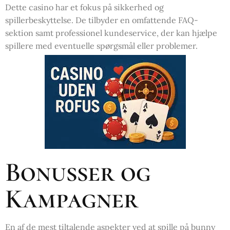
Dette casino har et fokus på sikkerhed og
spillerbeskyttelse. De tilbyder en omfattende FAQ-
sektion samt professionel kundeservice, der kan hjælpe
spillere med eventuelle spørgsmål eller problemer.
Bonusser og
Kampagner
En af de mest tiltalende aspekter ved at spille på bunny