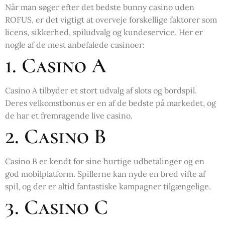
Når man søger efter det bedste bunny casino uden
ROFUS, er det vigtigt at overveje forskellige faktorer som
licens, sikkerhed, spiludvalg og kundeservice. Her er
nogle af de mest anbefalede casinoer:
1. Casino A
Casino A tilbyder et stort udvalg af slots og bordspil.
Deres velkomstbonus er en af de bedste på markedet, og
de har et fremragende live casino.
2. Casino B
Casino B er kendt for sine hurtige udbetalinger og en
god mobilplatform. Spillerne kan nyde en bred vifte af
spil, og der er altid fantastiske kampagner tilgængelige.
3. Casino C