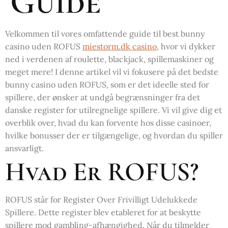
Guide
Velkommen til vores omfattende guide til best bunny
casino uden ROFUS
miestorm.dk casino
, hvor vi dykker
ned i verdenen af roulette, blackjack, spillemaskiner og
meget mere! I denne artikel vil vi fokusere på det bedste
bunny casino uden ROFUS, som er det ideelle sted for
spillere, der ønsker at undgå begrænsninger fra det
danske register for utilregnelige spillere. Vi vil give dig et
overblik over, hvad du kan forvente hos disse casinoer,
hvilke bonusser der er tilgængelige, og hvordan du spiller
ansvarligt.
Hvad Er ROFUS?
ROFUS står for Register Over Frivilligt Udelukkede
Spillere. Dette register blev etableret for at beskytte
spillere mod gambling-afhængighed. Når du tilmelder