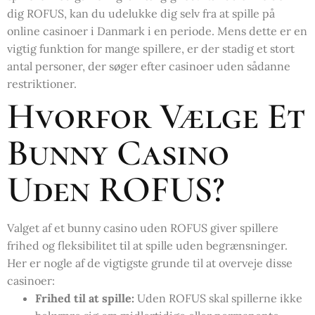
dig ROFUS, kan du udelukke dig selv fra at spille på
online casinoer i Danmark i en periode. Mens dette er en
vigtig funktion for mange spillere, er der stadig et stort
antal personer, der søger efter casinoer uden sådanne
restriktioner.
Hvorfor Vælge Et
Bunny Casino
Uden ROFUS?
Valget af et bunny casino uden ROFUS giver spillere
frihed og fleksibilitet til at spille uden begrænsninger.
Her er nogle af de vigtigste grunde til at overveje disse
casinoer:
Frihed til at spille:
Uden ROFUS skal spillerne ikke