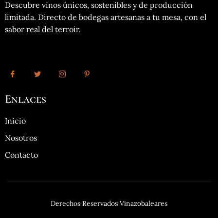
Descubre vinos únicos, sostenibles y de producción
limitada. Directo de bodegas artesanas a tu mesa, con el
sabor real del terroir.
Enlaces
Inicio
Nosotros
Contacto
Derechos Reservados Vinazobaleares