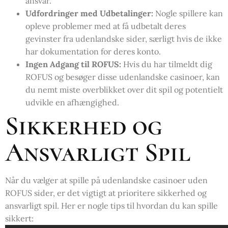
ansvar.
Udfordringer med Udbetalinger:
Nogle spillere kan
opleve problemer med at få udbetalt deres
gevinster fra udenlandske sider, særligt hvis de ikke
har dokumentation for deres konto.
Ingen Adgang til ROFUS:
Hvis du har tilmeldt dig
ROFUS og besøger disse udenlandske casinoer, kan
du nemt miste overblikket over dit spil og potentielt
udvikle en afhængighed.
Sikkerhed og
Ansvarligt Spil
Når du vælger at spille på udenlandske casinoer uden
ROFUS sider, er det vigtigt at prioritere sikkerhed og
ansvarligt spil. Her er nogle tips til hvordan du kan spille
sikkert: