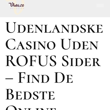
Udenlandske
Casino Uden
ROFUS Sider
– Find De
Bedste