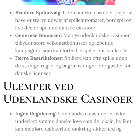
Bredere Spiludvalg:
Udenlandske casinoer plejer at
have et større udvalg af spilleautomater, bordspil og
live dealer spil end danske casinoer.
Generøse Bonusser:
Mange udenlandske casinoer
tilbyder store velkomstbonusser og løbende
kampagner, som kan forbedre spillerens bankrolle.
Færre Restriktioner:
Spillere kan ofte spille uden
de strenge regler og begrænsninger, der gælder for
danske licenser.
Ulemper ved
Udenlandske Casinoer
Ingen Regulering:
Udenlandske casinoer er ikke
underlagt samme danske love som de lokale, hvilket
kan medføre usikkerhed omkring sikkerhed og