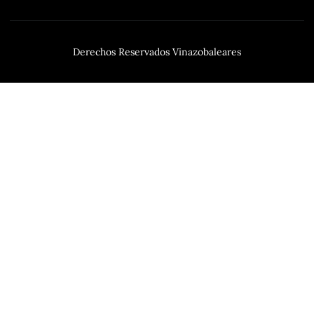
Derechos Reservados Vinazobaleares