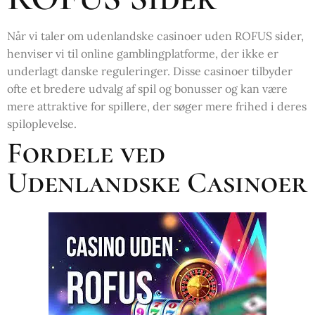
Når vi taler om udenlandske casinoer uden ROFUS sider,
henviser vi til online gamblingplatforme, der ikke er
underlagt danske reguleringer. Disse casinoer tilbyder
ofte et bredere udvalg af spil og bonusser og kan være
mere attraktive for spillere, der søger mere frihed i deres
spiloplevelse.
Fordele ved
Udenlandske Casinoer