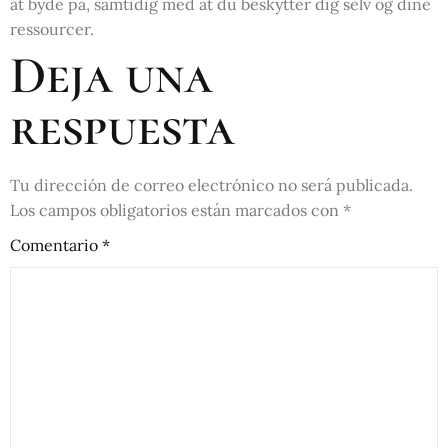
at byde på, samtidig med at du beskytter dig selv og dine
ressourcer.
Deja una
respuesta
Tu dirección de correo electrónico no será publicada.
Los campos obligatorios están marcados con
*
Comentario
*